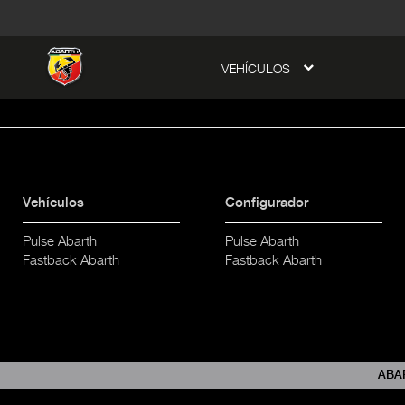
tent
VEHÍCULOS
to
ation
Vehículos
Configurador
Pulse Abarth
Pulse Abarth
Fastback Abarth
Fastback Abarth
ABA